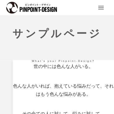
ナ
ビ
ゲ
ー
シ
ョ
ン
サンプルページ
を
切
り
替
え
What’s your Pinpoint-Design?
世の中には色んな人がいる。
色んな人がいれば、抱えている悩みだって、それ
はもう色んな悩みがある。
その全ての人に対して、悩みに対して、