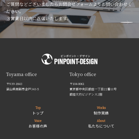
ご質問などございましたらお問合せフォームよりお問い合わせく
ださい。
３営業日以内に返信いたします。
Toyama office
Tokyo office
〒939-1843
〒104-0061
富山県南砺市金戸343-5
東京都中央区銀座一丁目22番11号
銀座大竹ビジデンス2階
Top
Works
トップ
制作実績
Voice
About
お客様の声
私たちについて