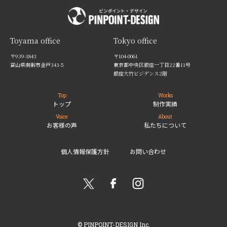
Toyama office
Tokyo office
〒939-1843
〒104-0061
富山県南砺市金戸343-5
東京都中央区銀座一丁目22番11号
銀座大竹ビジデンス2階
Top
Works
トップ
制作実績
Voice
About
お客様の声
私たちについて
個人情報保護方針
お問い合わせ
© PINPOINT-DESIGN Inc.