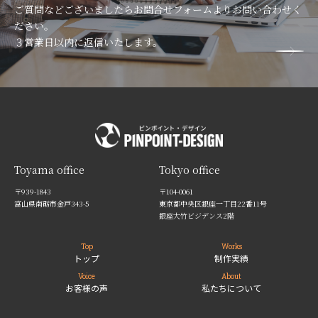
ご質問などございましたらお問合せフォームよりお問い合わせく
ださい。
３営業日以内に返信いたします。
Toyama office
Tokyo office
〒939-1843
〒104-0061
富山県南砺市金戸343-5
東京都中央区銀座一丁目22番11号
銀座大竹ビジデンス2階
Top
Works
トップ
制作実績
Voice
About
お客様の声
私たちについて