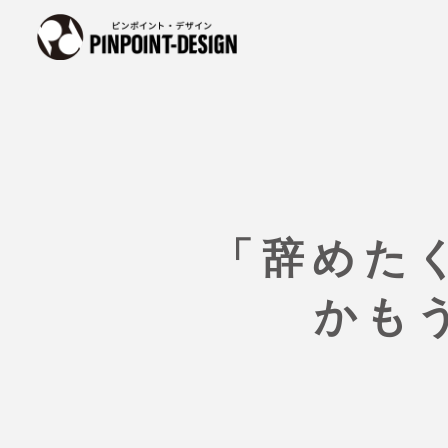
「辞めた
かも