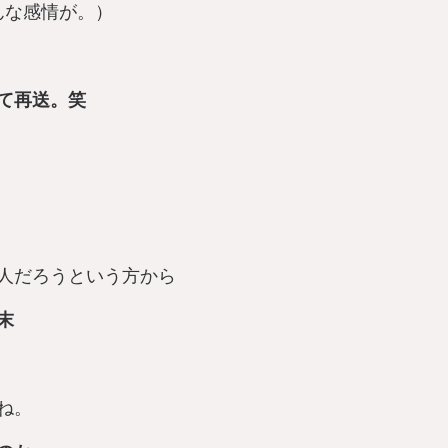
んな感情が。）
て再送。笑
人だろうという方から
末
ね。