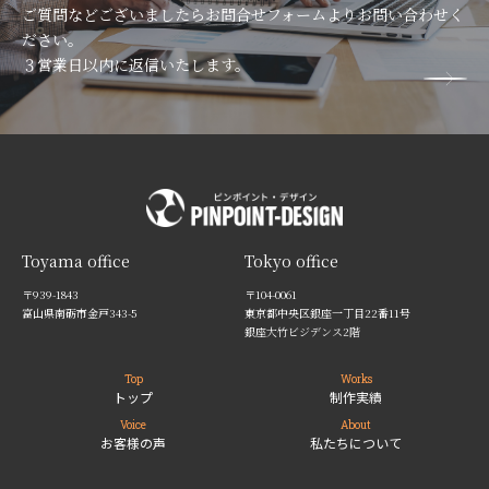
ご質問などございましたらお問合せフォームよりお問い合わせく
ださい。
３営業日以内に返信いたします。
Toyama office
Tokyo office
〒939-1843
〒104-0061
富山県南砺市金戸343-5
東京都中央区銀座一丁目22番11号
銀座大竹ビジデンス2階
Top
Works
トップ
制作実績
Voice
About
お客様の声
私たちについて